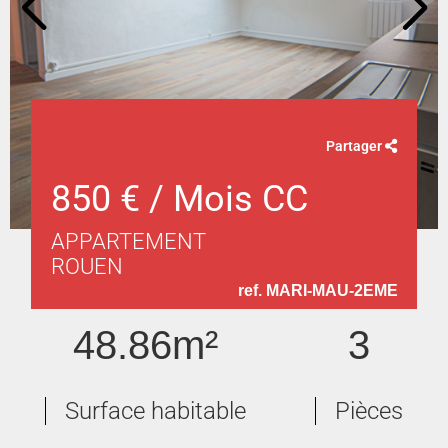
Partager
850 € / Mois CC
APPARTEMENT
ROUEN
ref. MARI-MAU-2EME
48.86m²
3
Surface habitable
Pièces