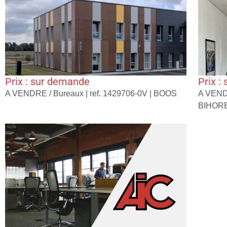
Prix : sur demande
Prix :
A VENDRE / Bureaux | ref. 1429706-0V |
BOOS
A VEND
BIHOR