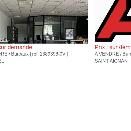
 sur demande
Prix : sur de
RE / Bureaux | ref. 1389398-0V |
A VENDRE / Bure
EL
SAINT AIGNAN