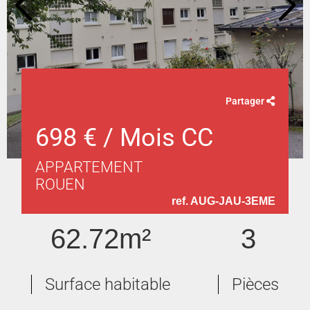
Partager
698 € / Mois CC
APPARTEMENT
ROUEN
ref. AUG-JAU-3EME
62.72m²
3
Surface habitable
Pièces