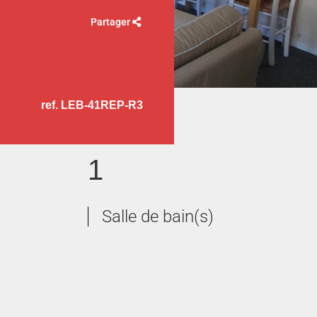
Partager
ref. LEB-41REP-R3
1
Salle de bain(s)