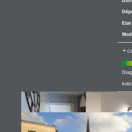
Dont
Dépô
Etat
Moda
Type
Cl
Mode
Eau 
Diag
Indic