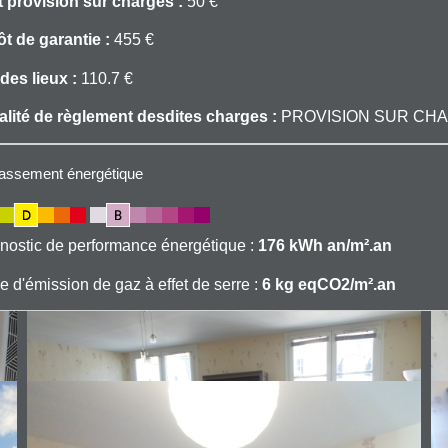
 provision sur charges :
50 €
t de garantie :
455 €
 des lieux :
110.7 €
lité de règlement desdites charges :
PROVISION SUR CH
 de chauffage: Individuel
assement énergétique
 de chauffage: Electrique
froide: Collective avec millième
nostic de performance énergétique :
176 kWh an/m².an
e d'émission de gaz à effet de serre :
6 kg eqCO2/m².an