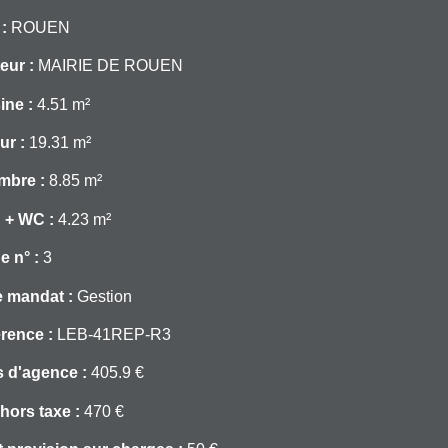
 :
ROUEN
eur :
MAIRIE DE ROUEN
ine :
4.51 m²
ur :
19.31 m²
mbre :
8.85 m²
 + WC :
4.23 m²
e n° :
3
 mandat :
Gestion
rence :
LEB-41REP-R3
s d'agence :
405.9 €
 hors taxe :
470 €