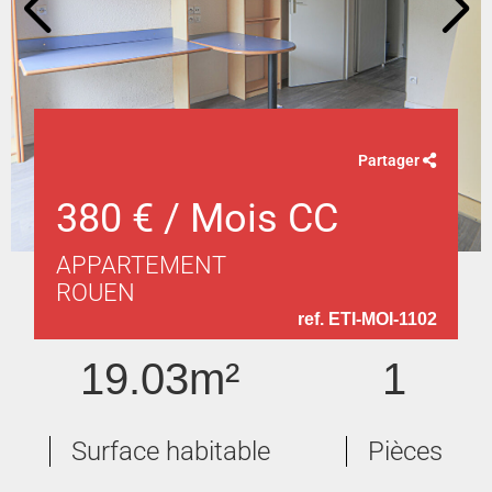
Partager
380 € / Mois CC
APPARTEMENT
ROUEN
ref. ETI-MOI-1102
19.03m²
1
Surface habitable
Pièces