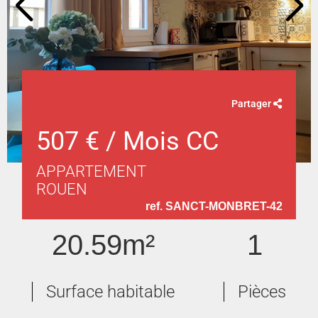
Partager
507 € / Mois CC
APPARTEMENT
ROUEN
ref. SANCT-MONBRET-42
20.59m²
1
Surface habitable
Pièces