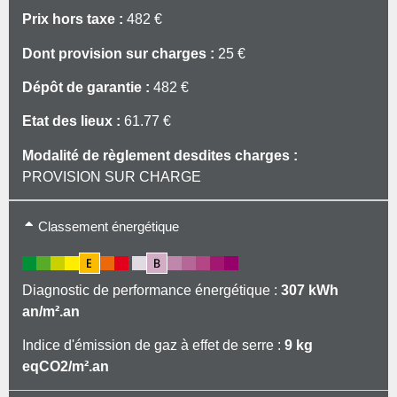
Prix hors taxe :
482 €
Dont provision sur charges :
25 €
Dépôt de garantie :
482 €
Etat des lieux :
61.77 €
Modalité de règlement desdites charges :
PROVISION SUR CHARGE
Type de chauffage: Individuel
Classement énergétique
Mode de chauffage: Electrique
Eau froide: Collective avec millième
Diagnostic de performance énergétique :
307 kWh
an/m².an
Indice d'émission de gaz à effet de serre :
9 kg
eqCO2/m².an