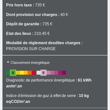
Prix hors taxe :
735 €
Dont provision sur charges :
40 €
Dépôt de garantie :
735 €
Etat des lieux :
210.45 €
Modalité de règlement desdites charges :
PROVISION SUR CHARGE
Type de chauffage: Individuel
Classement énergétique
Mode de chauffage: Gaz
Eau froide: Individuelle
Diagnostic de performance énergétique :
61 kWh
an/m².an
Eau chaude: Chaudière
Indice d'émission de gaz à effet de serre :
10 kg
eqCO2/m².an