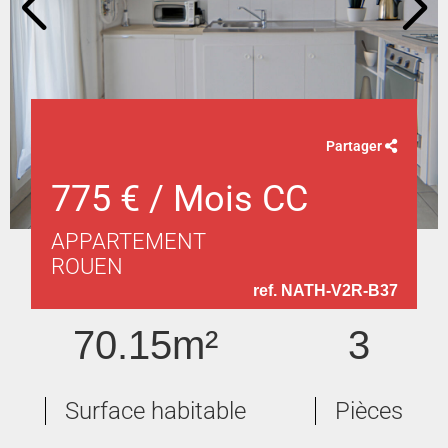
Partager
775 € / Mois CC
APPARTEMENT
ROUEN
ref. NATH-V2R-B37
70.15m²
3
Surface habitable
Pièces