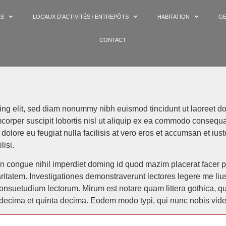
ES
LOCAUX D’ACTIVITÉS / ENTREPÔTS
HABITATION
GE
CONTACT
ing elit, sed diam nonummy nibh euismod tincidunt ut laoreet do
corper suscipit lobortis nisl ut aliquip ex ea commodo consequat
 dolore eu feugiat nulla facilisis at vero eros et accumsan et iu
lisi.
on congue nihil imperdiet doming id quod mazim placerat facer 
claritatem. Investigationes demonstraverunt lectores legere me liu
onsuetudium lectorum. Mirum est notare quam littera gothica, 
 decima et quinta decima. Eodem modo typi, qui nunc nobis vident