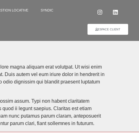
STION LOCATIVE
SYNDIC
ESPACE CLIENT
lore magna aliquam erat volutpat. Ut wisi enim
. Duis autem vel eum iriure dolor in hendrerit in
sto odio dignissim qui blandit praesent luptatum
possim assum. Typi non habent claritatem
s quod ii legunt saepius. Claritas est etiam
quam nunc putamus parum claram, anteposuerit
ur parum clari, fiant sollemnes in futurum.