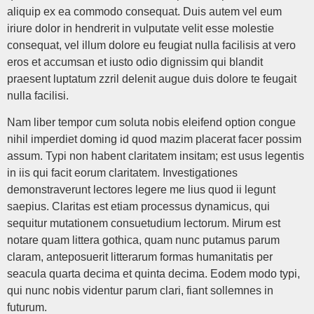
aliquip ex ea commodo consequat. Duis autem vel eum
iriure dolor in hendrerit in vulputate velit esse molestie
consequat, vel illum dolore eu feugiat nulla facilisis at vero
eros et accumsan et iusto odio dignissim qui blandit
praesent luptatum zzril delenit augue duis dolore te feugait
nulla facilisi.
Nam liber tempor cum soluta nobis eleifend option congue
nihil imperdiet doming id quod mazim placerat facer possim
assum. Typi non habent claritatem insitam; est usus legentis
in iis qui facit eorum claritatem. Investigationes
demonstraverunt lectores legere me lius quod ii legunt
saepius. Claritas est etiam processus dynamicus, qui
sequitur mutationem consuetudium lectorum. Mirum est
notare quam littera gothica, quam nunc putamus parum
claram, anteposuerit litterarum formas humanitatis per
seacula quarta decima et quinta decima. Eodem modo typi,
qui nunc nobis videntur parum clari, fiant sollemnes in
futurum.