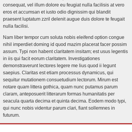
consequat, vel illum dolore eu feugiat nulla facilisis at vero
eros et accumsan et iusto odio dignissim qui blandit
praesent luptatum zzril delenit augue duis dolore te feugait
nulla facilisi.
Nam liber tempor cum soluta nobis eleifend option congue
nihil imperdiet doming id quod mazim placerat facer possim
assum. Typi non habent claritatem insitam; est usus legentis
in iis qui facit eorum claritatem. Investigationes
demonstraverunt lectores legere me lius quod ii legunt
saepius. Claritas est etiam processus dynamicus, qui
sequitur mutationem consuetudium lectorum. Mirum est
notare quam littera gothica, quam nunc putamus parum
claram, anteposuerit litterarum formas humanitatis per
seacula quarta decima et quinta decima. Eodem modo typi,
qui nunc nobis videntur parum clari, fiant sollemnes in
futurum.