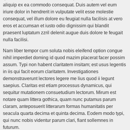
aliquip ex ea commodo consequat. Duis autem vel eum
iriure dolor in hendrerit in vulputate velit esse molestie
consequat, vel illum dolore eu feugiat nulla facilisis at vero
eros et accumsan et iusto odio dignissim qui blandit
praesent luptatum zzril delenit augue duis dolore te feugait
nulla facilisi.
Nam liber tempor cum soluta nobis eleifend option congue
nihil imperdiet doming id quod mazim placerat facer possim
assum. Typi non habent claritatem insitam; est usus legentis
in iis qui facit eorum claritatem. Investigationes
demonstraverunt lectores legere me lius quod ii legunt
saepius. Claritas est etiam processus dynamicus, qui
sequitur mutationem consuetudium lectorum. Mirum est
notare quam littera gothica, quam nunc putamus parum
claram, anteposuerit litterarum formas humanitatis per
seacula quarta decima et quinta decima. Eodem modo typi,
qui nunc nobis videntur parum clari, fiant sollemnes in
futurum.