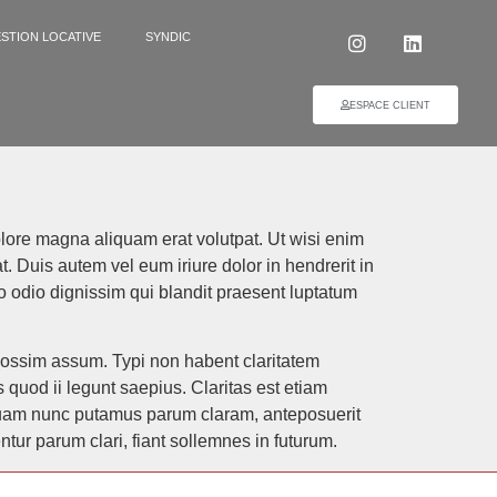
STION LOCATIVE
SYNDIC
ESPACE CLIENT
lore magna aliquam erat volutpat. Ut wisi enim
. Duis autem vel eum iriure dolor in hendrerit in
sto odio dignissim qui blandit praesent luptatum
possim assum. Typi non habent claritatem
s quod ii legunt saepius. Claritas est etiam
quam nunc putamus parum claram, anteposuerit
ur parum clari, fiant sollemnes in futurum.