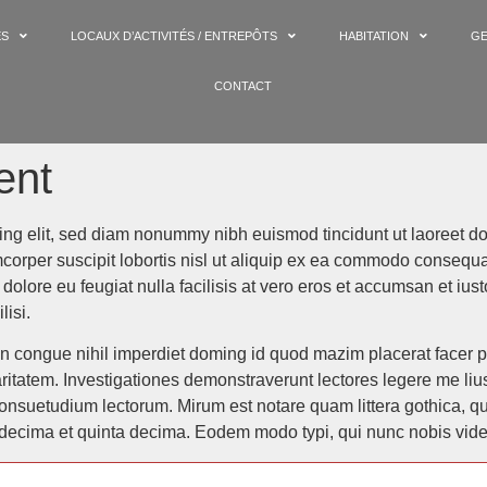
ES
LOCAUX D’ACTIVITÉS / ENTREPÔTS
HABITATION
GE
CONTACT
ent
ing elit, sed diam nonummy nibh euismod tincidunt ut laoreet do
corper suscipit lobortis nisl ut aliquip ex ea commodo consequat
 dolore eu feugiat nulla facilisis at vero eros et accumsan et iu
lisi.
on congue nihil imperdiet doming id quod mazim placerat facer 
claritatem. Investigationes demonstraverunt lectores legere me liu
onsuetudium lectorum. Mirum est notare quam littera gothica, 
 decima et quinta decima. Eodem modo typi, qui nunc nobis vident