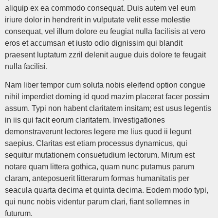
aliquip ex ea commodo consequat. Duis autem vel eum
iriure dolor in hendrerit in vulputate velit esse molestie
consequat, vel illum dolore eu feugiat nulla facilisis at vero
eros et accumsan et iusto odio dignissim qui blandit
praesent luptatum zzril delenit augue duis dolore te feugait
nulla facilisi.
Nam liber tempor cum soluta nobis eleifend option congue
nihil imperdiet doming id quod mazim placerat facer possim
assum. Typi non habent claritatem insitam; est usus legentis
in iis qui facit eorum claritatem. Investigationes
demonstraverunt lectores legere me lius quod ii legunt
saepius. Claritas est etiam processus dynamicus, qui
sequitur mutationem consuetudium lectorum. Mirum est
notare quam littera gothica, quam nunc putamus parum
claram, anteposuerit litterarum formas humanitatis per
seacula quarta decima et quinta decima. Eodem modo typi,
qui nunc nobis videntur parum clari, fiant sollemnes in
futurum.