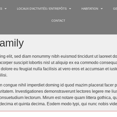
ES
LOCAUX D’ACTIVITÉS / ENTREPÔTS
HABITATION
GE
CONTACT
amily
ing elit, sed diam nonummy nibh euismod tincidunt ut laoreet do
corper suscipit lobortis nisl ut aliquip ex ea commodo consequat
 dolore eu feugiat nulla facilisis at vero eros et accumsan et iu
lisi.
on congue nihil imperdiet doming id quod mazim placerat facer 
claritatem. Investigationes demonstraverunt lectores legere me liu
onsuetudium lectorum. Mirum est notare quam littera gothica, 
 decima et quinta decima. Eodem modo typi, qui nunc nobis vident