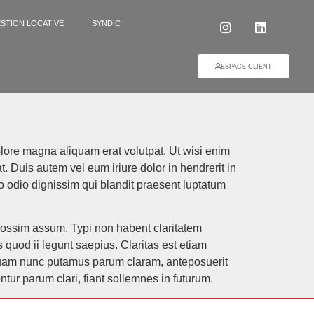
STION LOCATIVE
SYNDIC
ESPACE CLIENT
lore magna aliquam erat volutpat. Ut wisi enim
. Duis autem vel eum iriure dolor in hendrerit in
sto odio dignissim qui blandit praesent luptatum
possim assum. Typi non habent claritatem
s quod ii legunt saepius. Claritas est etiam
quam nunc putamus parum claram, anteposuerit
ur parum clari, fiant sollemnes in futurum.