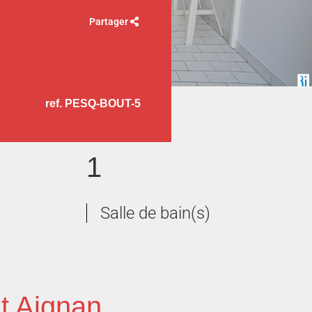
Partager
ref. PESQ-BOUT-5
1
Salle de bain(s)
t Aignan