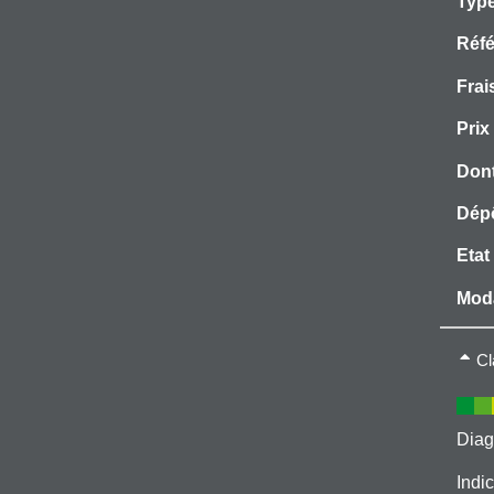
Type
Réfé
Frai
Prix
Dont
Dépô
Etat
Moda
Type
Cl
Mode
Eau 
Diag
Indic