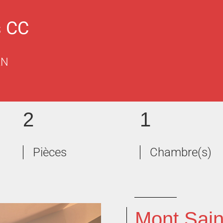
s CC
AN
2
1
Pièces
Chambre(s)
Mont Sain