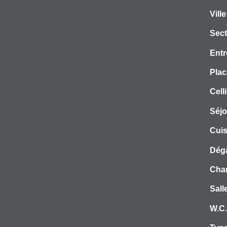
Ville
Sect
Entr
Plac
Celli
Séjo
Cuis
Dég
Cha
Sall
W.C.