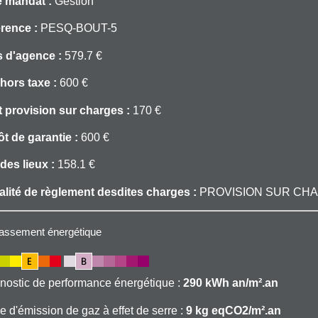
 mandat :
Gestion
rence :
PESQ-BOUT-5
s d'agence :
579.7 €
 hors taxe :
600 €
 provision sur charges :
170 €
t de garantie :
600 €
 des lieux :
158.1 €
lité de règlement desdites charges :
PROVISION SUR CH
 de chauffage: Mixte
assement énergétique
 de chauffage: Electrique
froide: Collective avec compteur
nostic de performance énergétique :
290 kWh an/m².an
e d'émission de gaz à effet de serre :
9 kg eqCO2/m².an