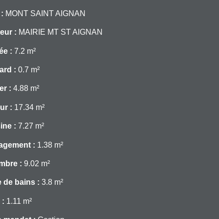
 :
MONT SAINT AIGNAN
eur :
MAIRIE MT ST AIGNAN
ée :
7.2 m²
ard :
0.7 m²
er :
4.88 m²
ur :
17.34 m²
ine :
7.27 m²
agement :
1.38 m²
mbre :
9.02 m²
e de bains :
3.8 m²
 :
1.11 m²