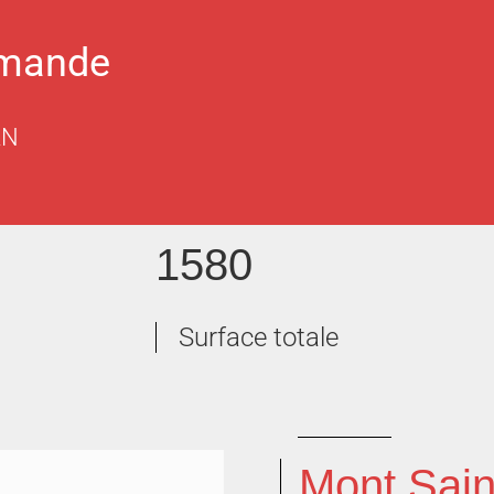
emande
AN
1580
Surface totale
Mont Sain