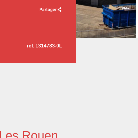
Partager
ref. 1314783-0L
e Les Rouen