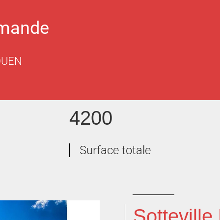
emande
OUEN
4200
Surface totale
Sottevill