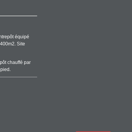
ntrepôt équipé
1400m2. Site
epôt chauffé par
 pied.