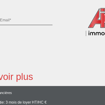
oir plus
ancières
ie: 3 mois de loyer HT/HC €