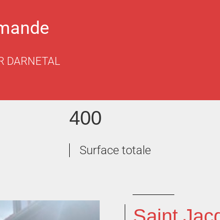
emande
R DARNETAL
400
Surface totale
Saint Jac