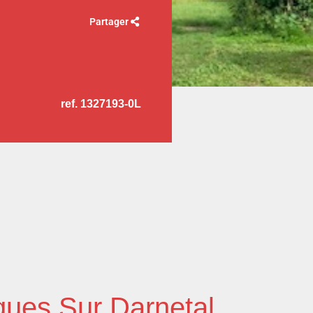
Partager
ref. 1327193-0L
ques Sur Darnetal