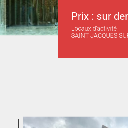
Prix : sur d
Locaux d'activité
SAINT JACQUES SU