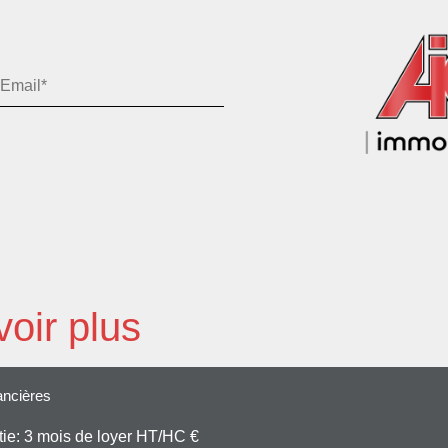
oir plus
ancières
ie: 3 mois de loyer HT/HC €