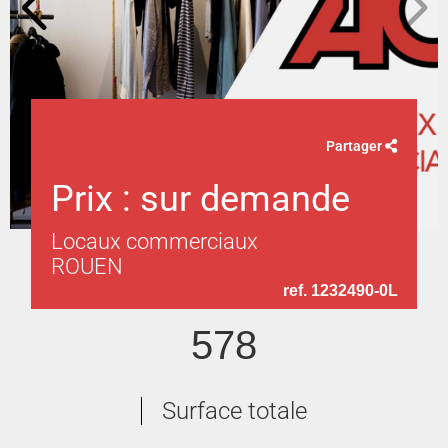
Partager
Prix : sur demande
Locaux commerciaux
ROUEN
ref. 1232490-0L
578
Surface totale