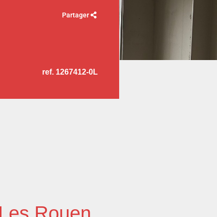
Partager
ref. 1267412-0L
e Les Rouen