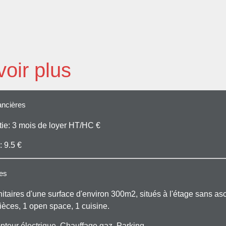
oir plus
ancières
ie: 3 mois de loyer HT/HC €
: 9.5 €
ues
nitaires d'une surface d'environ 300m2, situés à l'étage sans as
èces, 1 open space, 1 cuisine.
mpteur électrique. Chauffage gaz. Parking.