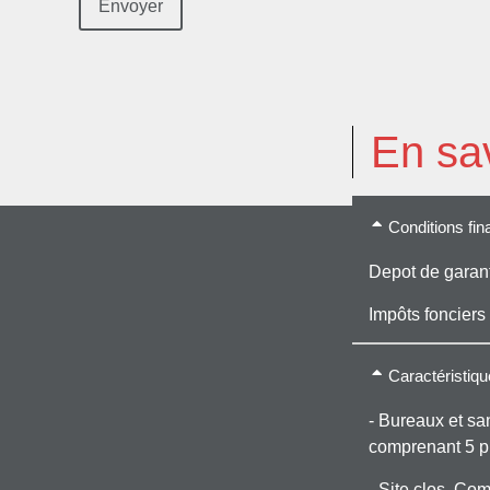
En sav
Conditions fin
Depot de garant
Impôts fonciers 
Caractéristiq
- Bureaux et sa
comprenant 5 pi
- Site clos. Co