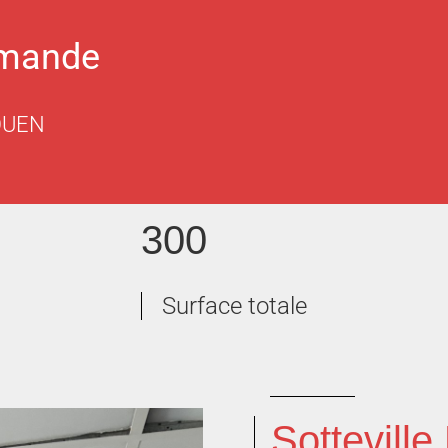
emande
OUEN
300
Surface totale
Sottevill