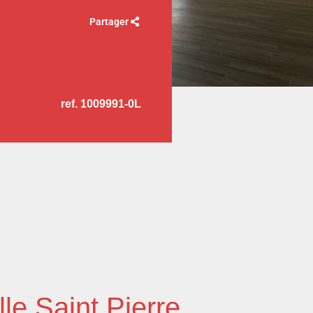
Partager
ref. 1009991-0L
le Saint Pierre