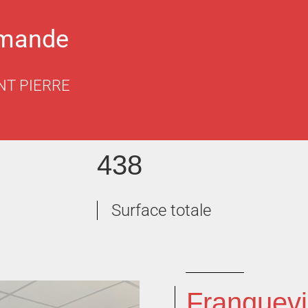
emande
NT PIERRE
438
Surface totale
Franquevil