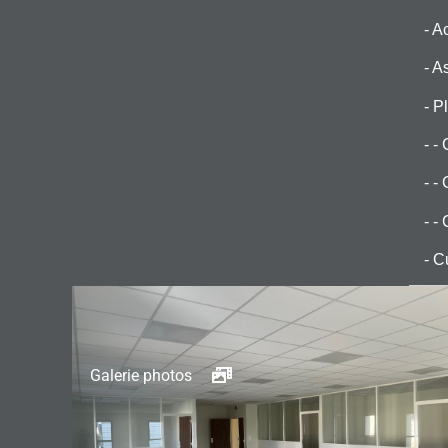
- 
- A
- P
- -
- -
- -
- C
Galerie photos