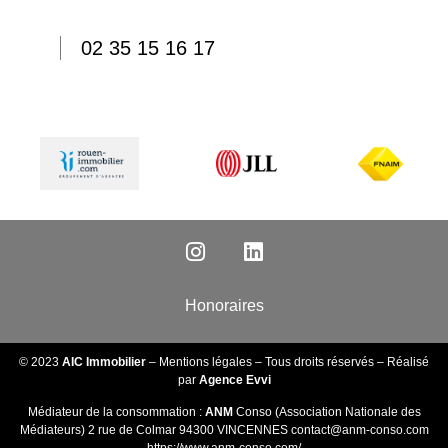
02 35 15 16 17
Honoraires
© 2023
AIC Immobilier
–
Mentions légales
– Tous droits réservés – Réalisé
par
Agence Evvi
Médiateur de la consommation :
ANM
Conso (Association Nationale des
Médiateurs) 2 rue de Colmar 94300 VINCENNES
contact@anm-conso.com