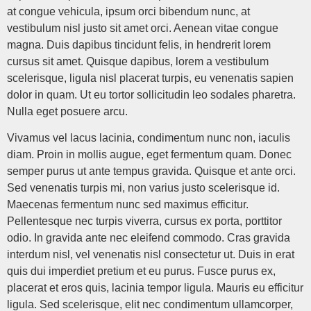
at congue vehicula, ipsum orci bibendum nunc, at
vestibulum nisl justo sit amet orci. Aenean vitae congue
magna. Duis dapibus tincidunt felis, in hendrerit lorem
cursus sit amet. Quisque dapibus, lorem a vestibulum
scelerisque, ligula nisl placerat turpis, eu venenatis sapien
dolor in quam. Ut eu tortor sollicitudin leo sodales pharetra.
Nulla eget posuere arcu.
Vivamus vel lacus lacinia, condimentum nunc non, iaculis
diam. Proin in mollis augue, eget fermentum quam. Donec
semper purus ut ante tempus gravida. Quisque et ante orci.
Sed venenatis turpis mi, non varius justo scelerisque id.
Maecenas fermentum nunc sed maximus efficitur.
Pellentesque nec turpis viverra, cursus ex porta, porttitor
odio. In gravida ante nec eleifend commodo. Cras gravida
interdum nisl, vel venenatis nisl consectetur ut. Duis in erat
quis dui imperdiet pretium et eu purus. Fusce purus ex,
placerat et eros quis, lacinia tempor ligula. Mauris eu efficitur
ligula. Sed scelerisque, elit nec condimentum ullamcorper,