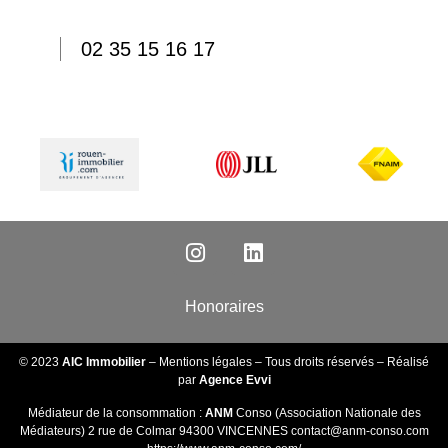
02 35 15 16 17
Honoraires
© 2023
AIC Immobilier
–
Mentions légales
– Tous droits réservés – Réalisé
par
Agence Evvi
Médiateur de la consommation :
ANM
Conso (Association Nationale des
Médiateurs) 2 rue de Colmar 94300 VINCENNES
contact@anm-conso.com